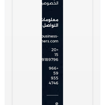
الخصوصية
معلومات
التواصل
info.egy@360business-
partners.com
+20
15
69189796
+966
59
935
4746
@