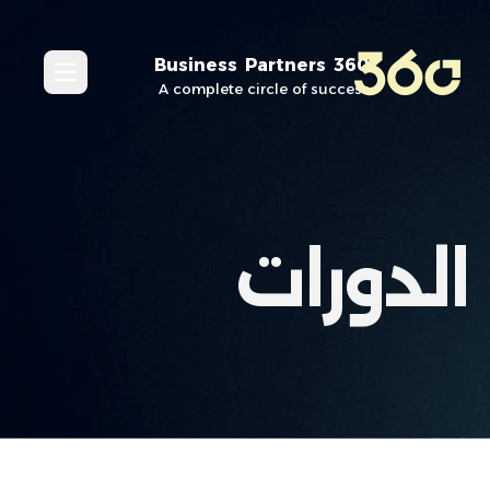
360 Business Partners
in_menu
A complete circle of success
الدورات