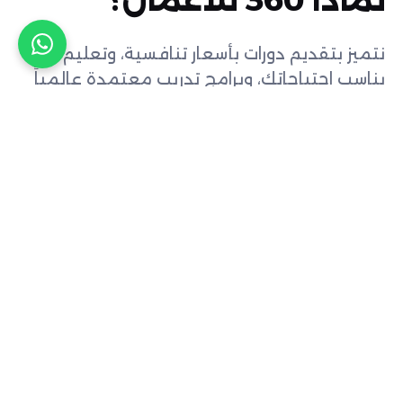
نتميز بتقديم دورات بأسعار تنافسية، وتعليم مرن
يناسب احتياجاتك، وبرامج تدريب معتمدة عالمياً
تلبي احتياجات الأفراد والشركات.انضم إلى آلاف
المحترفين الذين طوروا حياتهم المهنية من خلال
دوراتنا المالية المعتمدة، فنحن لا نقدم مجرد
دورات، بل نقدم مسارات إلى مهنة ناجحة في
مجال التمويل والمحاسبة.
انضم إلينا +