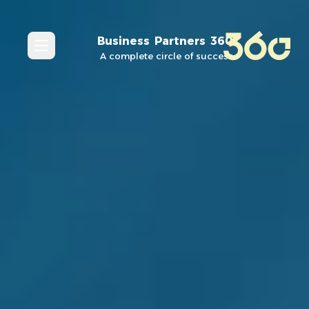
360 Business Partners
in_menu
A complete circle of success